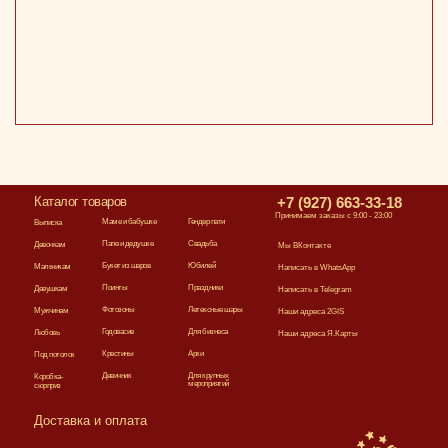
Каталог товаров
+7 (927) 663-33-18
Принимаем заказы с 9:00 - 23:00
Маме и бабушке
Гендер пати
Выписка
Папе и дедушке
Свадьба
Девочкам
Мы ВКонтакте
Букет из шаров
Юбилей
Мальчикам
Написать в WhatsApp
Поинты
Праздники
Девушкам
Написать в Telegram
Фотозоны
Летексные шары
Мужчинам
Наши адреса 2GIS
Годовасие
Для бизнеса
Любовь
Наши адреса Я.Карты
Крестины
Арки
Под потолок
Девичник
Для крупных
Коробка-
мероприятий
сюрприз
Доставка и оплата